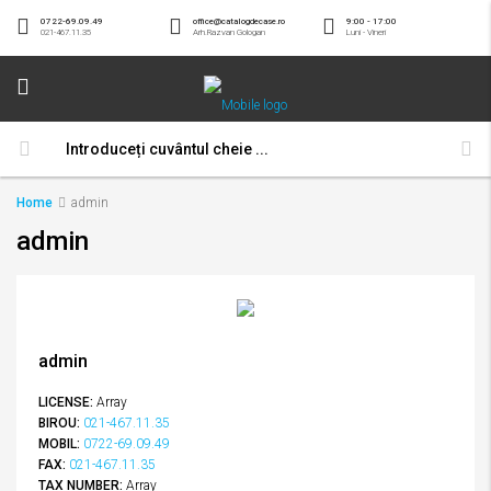
0722-69.09.49
office@catalogdecase.ro
9:00 - 17:00
021-467.11.35
Arh.Razvan Gologan
Luni - Vineri
Home
admin
admin
admin
LICENSE:
Array
BIROU:
021-467.11.35
MOBIL:
0722-69.09.49
FAX:
021-467.11.35
TAX NUMBER:
Array