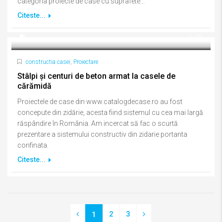
categoria proiecte de case cu suprafete...
Citeste...
1
constructia casei
,
Proiectare
Stâlpi și centuri de beton armat la casele de
cărămidă
Proiectele de case din www.catalogdecase.ro au fost
concepute din zidărie, acesta fiind sistemul cu cea mai largă
răspândire în România. Am incercat să fac o scurtă
prezentare a sistemului constructiv din zidarie portanta
confinata.
Citeste...
2
3
1