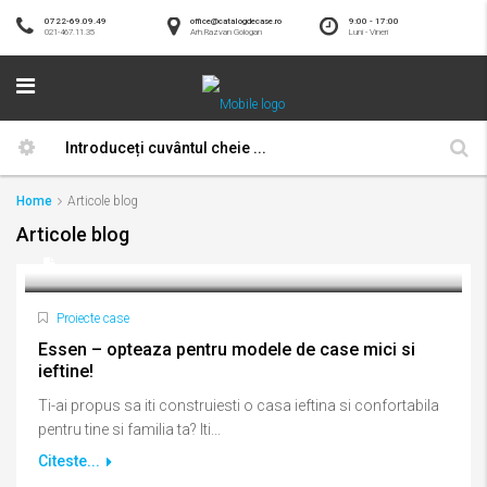
0722-69.09.49
office@catalogdecase.ro
9:00 - 17:00
021-467.11.35
Arh.Razvan Gologan
Luni - Vineri
Home
Articole blog
Articole blog
Proiecte case
Essen – opteaza pentru modele de case mici si
ieftine!
Ti-ai propus sa iti construiesti o casa ieftina si confortabila
pentru tine si familia ta? Iti...
Citeste...