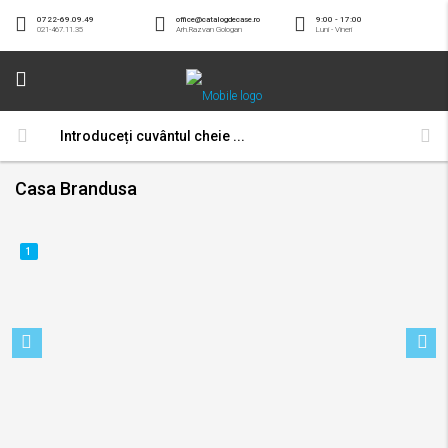
0722-69.09.49
office@catalogdecase.ro
9:00 - 17:00
021-467.11.35
Arh.Razvan Gologan
Luni - Vineri
Casa Brandusa
1