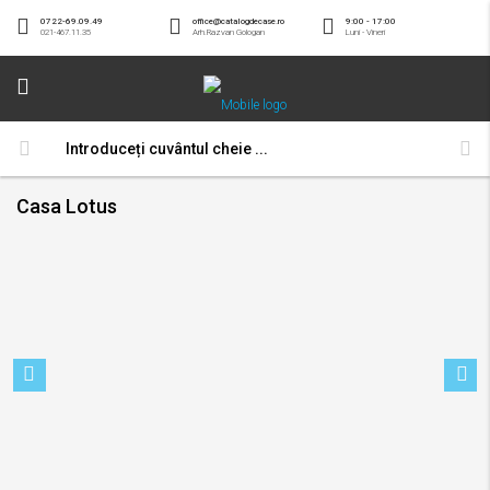
0722-69.09.49
office@catalogdecase.ro
9:00 - 17:00
021-467.11.35
Arh.Razvan Gologan
Luni - Vineri
Casa Lotus