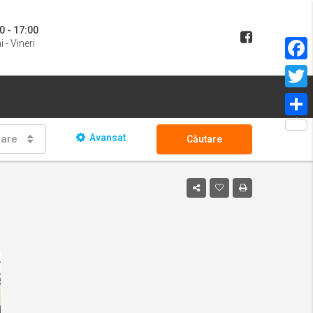
0 - 17:00
i - Vineri
Face
Twitt
Parta
Avansat
oare
Căutare