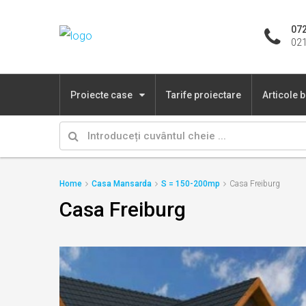
072
021
Proiecte case
Tarife proiectare
Articole 
Home
Casa Mansarda
S = 150-200mp
Casa Freiburg
Casa Freiburg