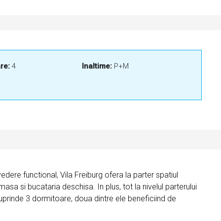
re:
4
Inaltime:
P+M
ere functional, Vila Freiburg ofera la parter spatiul
a si bucataria deschisa. In plus, tot la nivelul parterului
uprinde 3 dormitoare, doua dintre ele beneficiind de