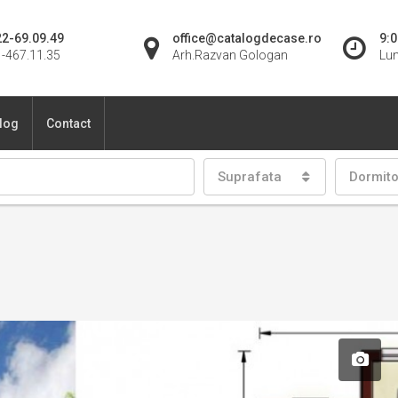
2-69.09.49
office@catalogdecase.ro
9:0
-467.11.35
Arh.Razvan Gologan
Lun
blog
Contact
Suprafata
Dormit