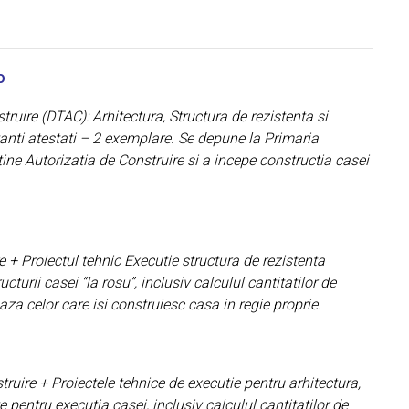
o
truire (DTAC): Arhitectura, Structura de rezistenta si
ctanti atestati – 2 exemplare. Se depune la Primaria
btine Autorizatia de Construire si a incepe constructia casei
e + Proiectul tehnic Executie structura de rezistenta
cturii casei “la rosu”, inclusiv calculul cantitatilor de
za celor care isi construiesc casa in regie proprie.
uire + Proiectele tehnice de executie pentru arhitectura,
te pentru executia casei, inclusiv calculul cantitatilor de