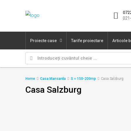
072
021-
Proiecte case
Tarife proiectare
Articole 
Home
Casa Mansarda
S = 150-200mp
Casa Salzburg
Casa Salzburg