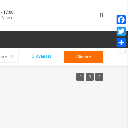
 - 17:00
- Vineri
Face
Twitt
Parta
Avansat
oare
Căutare