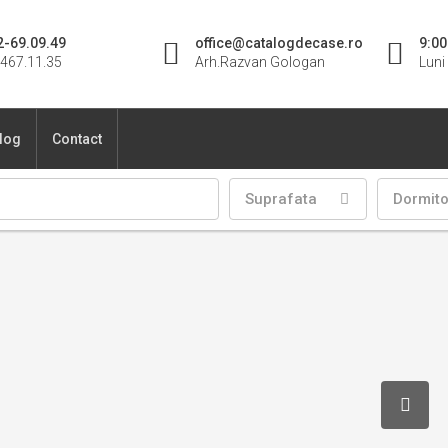
2-69.09.49
office@catalogdecase.ro
9:00
467.11.35
Arh.Razvan Gologan
Luni 
blog
Contact
Suprafata
Dormit