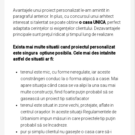
Avantajele unui proiect personalizat le-am amintit in
paragraful anterior. In plus, cu concursul unui arhitect
interesat si talentat se poate obtine
o casa UNICA
, perfect
adaptata cerinţelor si exigenţelor clientului. Dezavantajele
principale sunt preţul ridicat şi timpul lung de realizare.
Exista mai multe situatii cand proiectul personalizat
este singura optiune posibila. Cele mai des intalnite
astfel de situatii ar fi:
terenul este mic, cu forme neregulate, iar aceste
constrângeri conduc la o forma atipică a casei. Mai
apare situaţia când casa se va alipi la una sau mai
multe construcţii, fiind foarte puţin probabil să se
gasească un proiect tip satisfacator
terenul este situat in zone vechi, protejate, aflate in
centrul oraşelor. In aceste situaţii Regulamentele de
Urbanism impun măsuri in care proiectele tip puţin
probabil să se încadreze.
pur şi simplu clientul nu gaseşte o casa care să-i