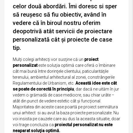
celor două abordări. Îmi doresc si sper
să reuşesc să fiu obiectiv, având în
vedere că în biroul nostru oferim
deopotrivă atât servicii de proiectare
personalizată cât şi proiecte de case
tip.
Mulţi colegi arhitecţi vor susţine că un
proiect
personalizat
este soluţia optimă care oferă o îmbinare
cât mai bună între dorinţele clientului, paticularităţile
terenului, ambientul arhitectural al zonei, constrângerile
Regulamentului de Urbanism, etc.
Această idee este cât
se poate de corectă în principiu
, dar dacă ne uităm în jur
vedem o grămadă de case mediocre, sau chiar urâte –
atât din punct de vedere estetic cât şi funcţional.
Majoritatea din aceste case poartă pe proiect semnătura
unui arhitect si au avut la baza proiecte personalizate. Nu
voi insista pe cauzele care au dus la aceasta situatie, doar
voi trage concluzia ca
proiectul personalizat nu este
neaparat soluţia optimă.