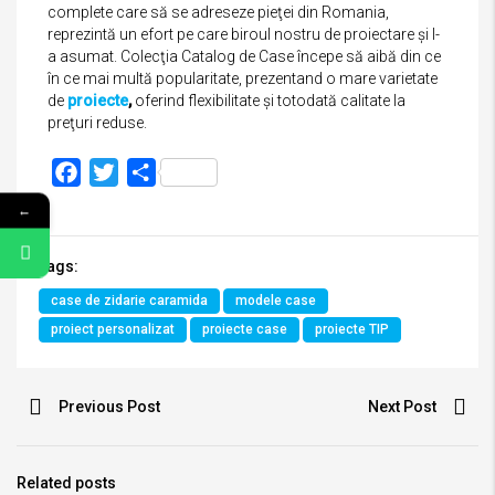
complete care să se adreseze pieţei din Romania,
reprezintă un efort pe care biroul nostru de proiectare şi l-
a asumat. Colecţia Catalog de Case începe să aibă din ce
în ce mai multă popularitate, prezentand o mare varietate
de
proiecte
,
oferind flexibilitate şi totodată calitate la
preţuri reduse.
Facebook
Twitter
Partajează
←
Tags:
case de zidarie caramida
modele case
proiect personalizat
proiecte case
proiecte TIP
Previous Post
Next Post
Related posts