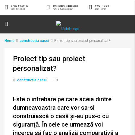
0722-69.09.49
office@catalogdecase.ro
9:00 - 17:00
021-467.11.35
Arh.Razvan Gologan
Luni - Vineri
Home
constructia casei
Proiect tip sau proiect personalizat?
Proiect tip sau proiect
personalizat?
constructia casei
0
Este o intrebare pe care aceia dintre
dumneavoastra care vor sa-si
construiască o casă şi-au pus-o cu
siguranţă. În cele ce urmează voi
încerca să fac o analiză comparativă a