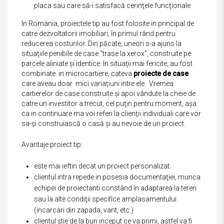
placa sau care să-i satisfacă cerinţele funcţionale
In Romania, proiectele tip au fost folosite in principal de
catre dezvoltatorii imobiliari, în primul rând pentru
reducerea costurilor. Din păcate, uneori s-a ajuns la
situaţiile penibile de case “trase la xerox”, construite pe
parcele aliniate şi identice. In situaţii mai fericite, au fost
combinate in microcartiere, cateva
proiecte de case
care aveau doar mici variaţiuni intre ele. Vremea
cartierelor de case construite şi apoi vândute la cheie de
catre un investitor a trecut, cel puţin pentru moment, aşa
ca in continuare ma voi referi la clienţii individuali care vor
sa-şi construiască o casă şi au nevoie de un proiect.
Avantaje proiect tip:
este mai ieftin decat un proiect personalizat.
clientul intra repede in posesia documentaţiei, munca
echipei de proiectanti constând în adaptarea la teren
sau la alte condiţii specifice amplasamentului
(incarcari din zapada, vant, etc.)
clientul ştie de la bun inceput ce va primi, astfel va fi