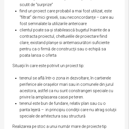
scutit de “surprize”
fiind un proiect care probabil a mai fost utilizat, este
“filtrat” de mici greseli, sau neconcordanţe – care au
fost semnalate la utilizarile anterioare
clientul poate sa-şi stabilească bugetul înainte de a
contracta proiectul, cheltuielile de proiectare fiind
clare, existand planşe si antemasurători suficiente
pentru ca o firmă de construcţii sau o echipă sa
poata lansa o oferta
Situaţii în care este potrivit un proiect tip:
terenul se află într-o zona in dezvoltare, în cartierele
periferice ale oraşelor mari sau in comunele din jurul
acestora, astfel ca nu sunt constrangeri speciale cu
privire la amplasarea casei pe teren.
terenul este bun de fundare, relativ plan sau cu o
panta lejeră – in principiu condiţii care nu atrag soluţii
speciale de arhitectura sau structură
Realizarea pe stoc a unui număr mare de proiecte tip