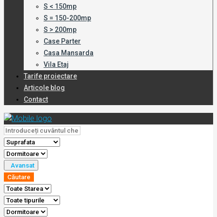
S < 150mp
S = 150-200mp
S > 200mp
Case Parter
Casa Mansarda
Vila Etaj
Tarife proiectare
Articole blog
Contact
Avansat
Căutare