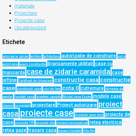
materiale
Proiectare
Proiecte case
Uncategorized
Etichete
autorizatie de construire
alipirea la calcan
arhitect
arhitectura
avize
bransamente utilitati
case cu
autorizare
axare constructie
case de zidarie caramida
mansarda
case
constructie casa
constructie
ieftine
Certificat de Urbanism
case
cota 0
cutremure
constructii case
cos de fum
diriginte de
modele case
santier
fundatii casa
greutate zapada
Model casa Essen
proiect
proiectare
Proiect autorizare
planuri
proiectant
proiecte case
casa
proiecte de
proiecte case mici
case
retea electrica
proiecte TIP
proiecte vile
proiect personalizat
retea gaze
trasare casa
trasare fundatii
Vila Rin