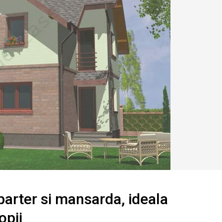
u parter si mansarda, ideala
opii