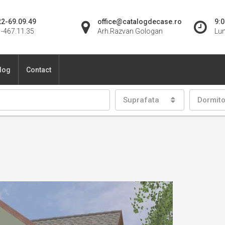
2-69.09.49
office@catalogdecase.ro
9:0
-467.11.35
Arh.Razvan Gologan
Lun
blog
Contact
Suprafata
Dormit