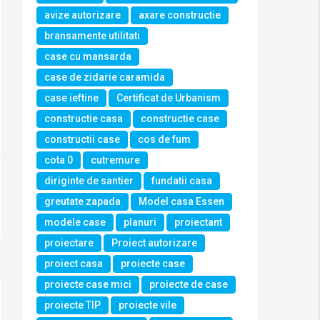
avize autorizare
axare constructie
bransamente utilitati
case cu mansarda
case de zidarie caramida
case ieftine
Certificat de Urbanism
constructie casa
constructie case
constructii case
cos de fum
cota 0
cutremure
diriginte de santier
fundatii casa
greutate zapada
Model casa Essen
modele case
planuri
proiectant
proiectare
Proiect autorizare
proiect casa
proiecte case
proiecte case mici
proiecte de case
proiecte TIP
proiecte vile