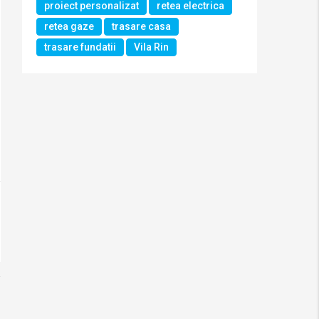
proiect personalizat
retea electrica
retea gaze
trasare casa
trasare fundatii
Vila Rin