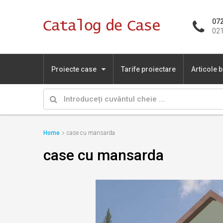
072
021
Proiecte case
Tarife proiectare
Articole 
Home
case cu mansarda
case cu mansarda