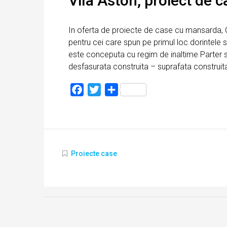
Vila Aston, proiect de
In oferta de proiecte de case cu mansarda, 
pentru cei care spun pe primul loc dorintele s
este conceputa cu regim de inaltime Parter s
desfasurata construita – suprafata construita
Facebook
Twitter
Partajează
Proiecte case