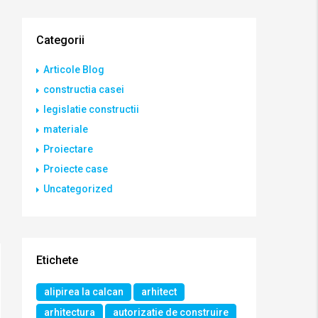
Categorii
Articole Blog
constructia casei
legislatie constructii
materiale
Proiectare
Proiecte case
Uncategorized
Etichete
alipirea la calcan
arhitect
arhitectura
autorizatie de construire