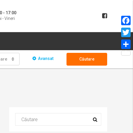
0 - 17:00
i - Vineri
Face
Twitt
Parta
Avansat
oare
Căutare