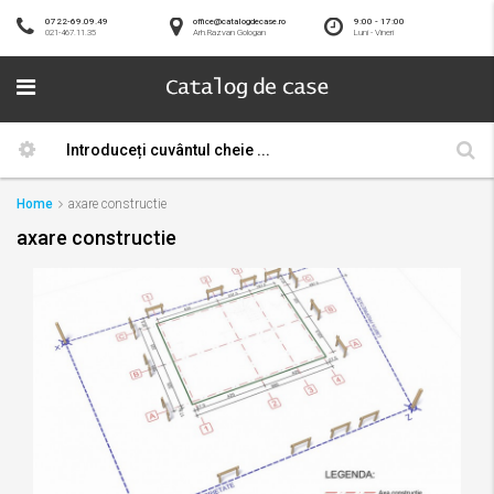
0722-69.09.49
office@catalogdecase.ro
9:00 - 17:00
021-467.11.35
Arh.Razvan Gologan
Luni - Vineri
Home
axare constructie
axare constructie