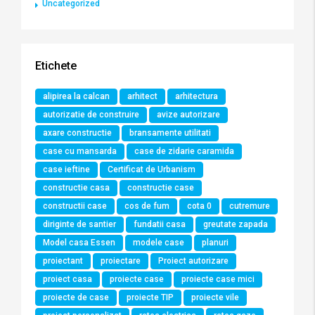
Uncategorized
Etichete
alipirea la calcan
arhitect
arhitectura
autorizatie de construire
avize autorizare
axare constructie
bransamente utilitati
case cu mansarda
case de zidarie caramida
case ieftine
Certificat de Urbanism
constructie casa
constructie case
constructii case
cos de fum
cota 0
cutremure
diriginte de santier
fundatii casa
greutate zapada
Model casa Essen
modele case
planuri
proiectant
proiectare
Proiect autorizare
proiect casa
proiecte case
proiecte case mici
proiecte de case
proiecte TIP
proiecte vile