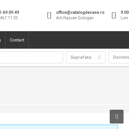
2-69.09.49
office@catalogdecase.ro
9:00
467.11.35
Arh.Razvan Gologan
Luni 
g
Contact
Suprafata
Dormit