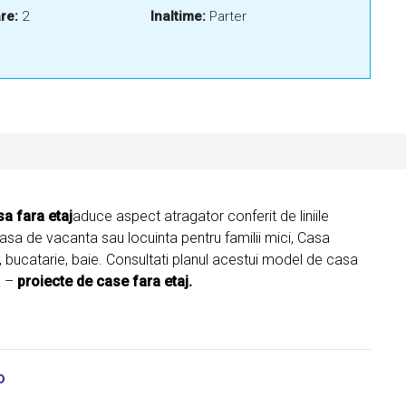
re:
2
Inaltime:
Parter
sa fara etaj
aduce aspect atragator conferit de liniile
Casa de vacanta sau locuinta pentru familii mici, Casa
 bucatarie, baie. Consultati planul acestui model de casa
a –
proiecte de case fara etaj.
o