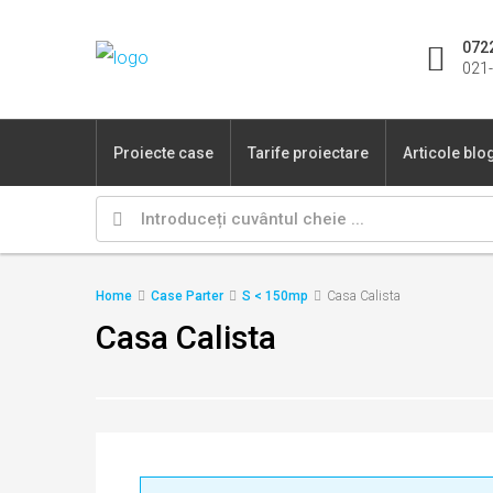
072
021-
Proiecte case
Tarife proiectare
Articole blo
Home
Case Parter
S < 150mp
Casa Calista
Casa Calista