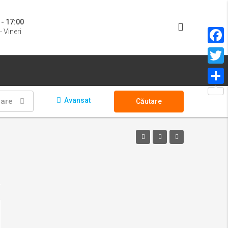
 - 17:00
- Vineri
Face
Twitt
Parta
Avansat
oare
Căutare