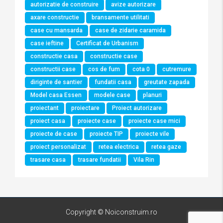
autorizatie de construire
avize autorizare
axare constructie
bransamente utilitati
case cu mansarda
case de zidarie caramida
case ieftine
Certificat de Urbanism
constructie casa
constructie case
constructii case
cos de fum
cota 0
cutremure
diriginte de santier
fundatii casa
greutate zapada
Model casa Essen
modele case
planuri
proiectant
proiectare
Proiect autorizare
proiect casa
proiecte case
proiecte case mici
proiecte de case
proiecte TIP
proiecte vile
proiect personalizat
retea electrica
retea gaze
trasare casa
trasare fundatii
Vila Rin
Copyright © Noiconstruim.ro