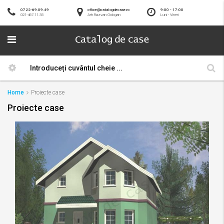
0722-69.09.49
office@catalogdecase.ro
9:00 - 17:00
021-467.11.35
Arh.Razvan Gologan
Luni - Vineri
Home
Proiecte case
Proiecte case