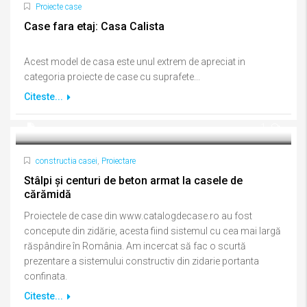
Proiecte case
Case fara etaj: Casa Calista
Acest model de casa este unul extrem de apreciat in
categoria proiecte de case cu suprafete...
Citeste...
1
constructia casei
,
Proiectare
Stâlpi și centuri de beton armat la casele de
cărămidă
Proiectele de case din www.catalogdecase.ro au fost
concepute din zidărie, acesta fiind sistemul cu cea mai largă
răspândire în România. Am incercat să fac o scurtă
prezentare a sistemului constructiv din zidarie portanta
confinata.
Citeste...