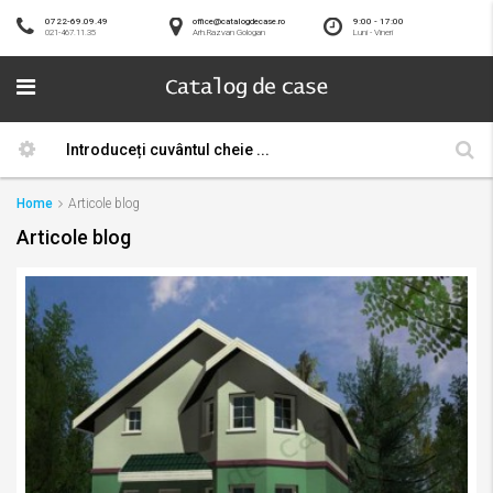
0722-69.09.49
office@catalogdecase.ro
9:00 - 17:00
021-467.11.35
Arh.Razvan Gologan
Luni - Vineri
Home
Articole blog
Articole blog